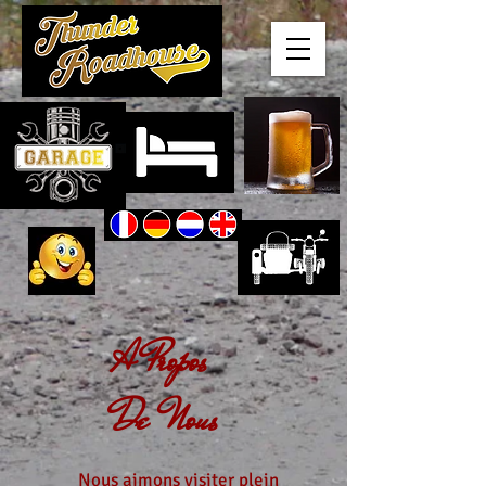
A Propos
De Nous
Nous aimons visiter plein