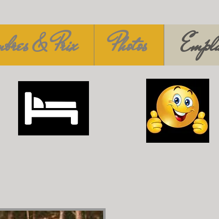
bres & Prix
Photos
Empl