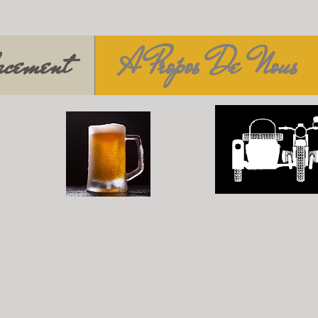
acement
A Propos De Nous